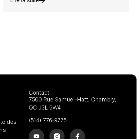
Lire la suite
Contact
7500 Rue Samuel-Hatt, Chambly,
QC J3L 6W4
(514) 776-9775
ité des
ens