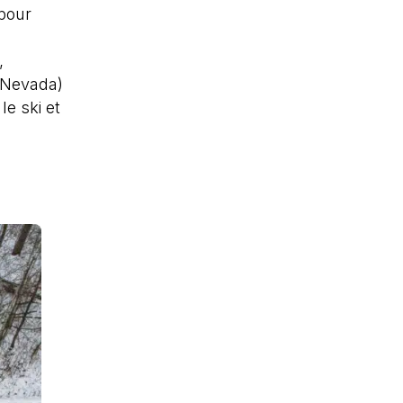
 pour
,
e/Nevada)
e ski et